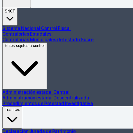
SNCF
Sistema Nacional Control Fiscal
Contralorías Estadales
Contralorías Municipales del estado Sucre
Entes sujetos a control
Administración estadal Central
Administración estadal Descentralizada
Procedimientos de Potestad Investigativa
Trámites
Declaración Jurada de Patrimonio