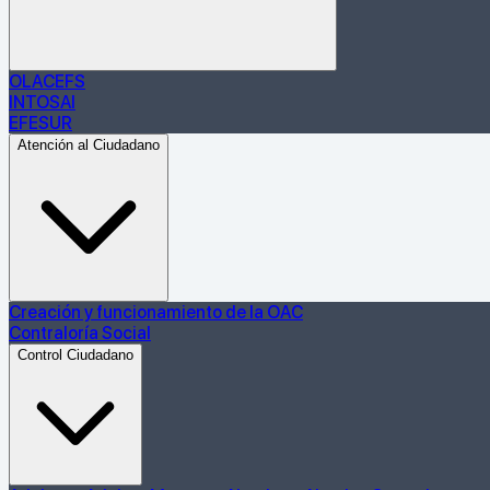
OLACEFS
INTOSAI
EFESUR
Atención al Ciudadano
Creación y funcionamiento de la OAC
Contraloría Social
Control Ciudadano