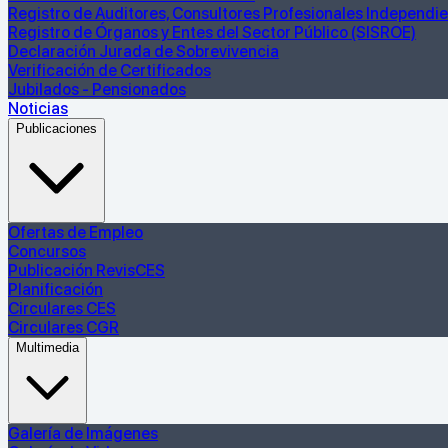
Registro de Auditores, Consultores Profesionales Independie
Registro de Órganos y Entes del Sector Público (SISROE)
Declaración Jurada de Sobrevivencia
Verificación de Certificados
Jubilados - Pensionados
Noticias
Publicaciones
Ofertas de Empleo
Concursos
Publicación RevisCES
Planificación
Circulares CES
Circulares CGR
Multimedia
Galería de Imágenes