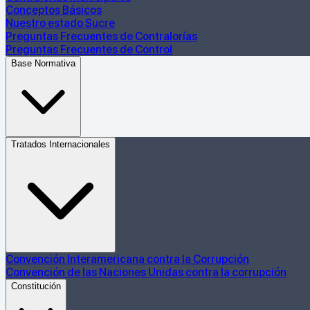
Conceptos Básicos
Nuestro estado Sucre
Preguntas Frecuentes de Contralorías
Preguntas Frecuentes de Control
Base Normativa
Tratados Internacionales
Convención Interamericana contra la Corrupción
Convención de las Naciones Unidas contra la corrupción
Constitución