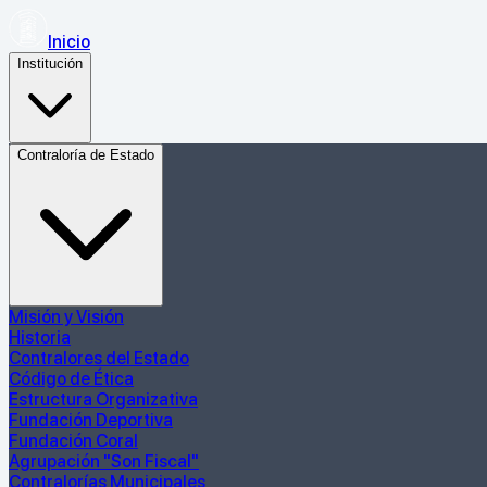
Inicio
Institución
Contraloría de Estado
Misión y Visión
Historia
Contralores del Estado
Código de Ética
Estructura Organizativa
Fundación Deportiva
Fundación Coral
Agrupación "Son Fiscal"
Contralorías Municipales