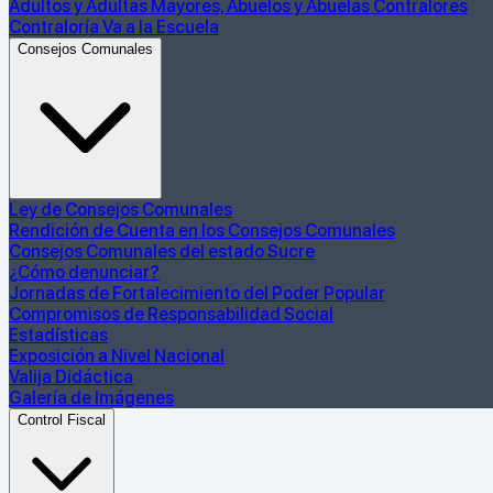
Adultos y Adultas Mayores, Abuelos y Abuelas Contralores
Contraloría Va a la Escuela
Consejos Comunales
Ley de Consejos Comunales
Rendición de Cuenta en los Consejos Comunales
Consejos Comunales del estado Sucre
¿Cómo denunciar?
Jornadas de Fortalecimiento del Poder Popular
Compromisos de Responsabilidad Social
Estadísticas
Exposición a Nivel Nacional
Valija Didáctica
Galería de Imágenes
Control Fiscal