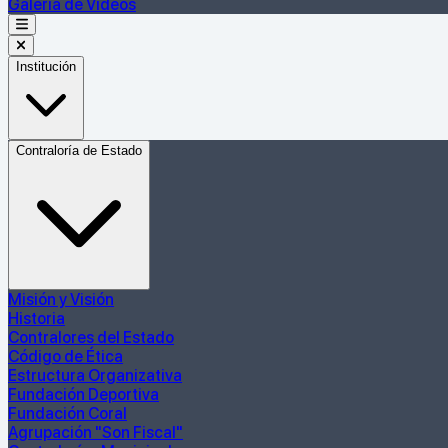
Galería de Videos
Institución
Contraloría de Estado
Misión y Visión
Historia
Contralores del Estado
Código de Ética
Estructura Organizativa
Fundación Deportiva
Fundación Coral
Agrupación "Son Fiscal"